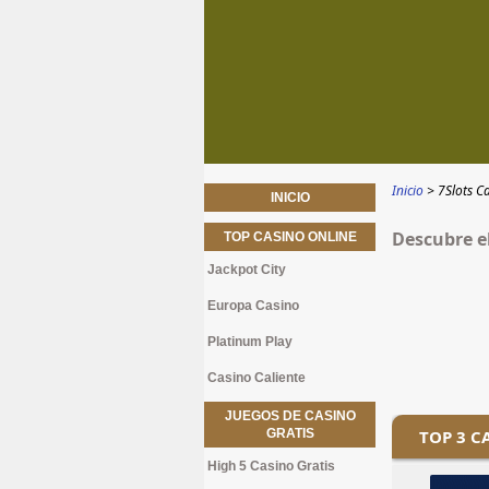
Inicio
7Slots C
INICIO
Descubre e
TOP CASINO ONLINE
Jackpot City
Europa Casino
Platinum Play
Casino Caliente
JUEGOS DE CASINO
GRATIS
TOP 3 C
High 5 Casino Gratis