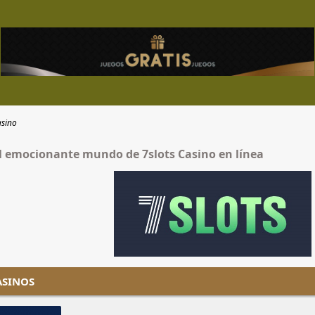
asino
l emocionante mundo de 7slots Casino en línea
ASINOS