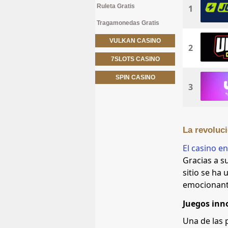
Ruleta Gratis
1
Tragamonedas Gratis
VULKAN CASINO
2
7SLOTS CASINO
SPIN CASINO
3
La revoluci
El casino en
Gracias a s
sitio se ha
emocionant
Juegos inn
Una de las 