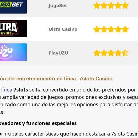
JugaBet
Ultra Casino
PlayUZU
ón del entretenimiento en línea: 7slots Casino
 línea
7slots
se ha convertido en uno de los preferidos por
u amplia variedad de juegos, promociones exclusivas y segu
 ubicado como una de las mejores opciones para disfrutar d
e.
ovadores y funciones especiales
principales características que hacen destacar a 7slots Casi