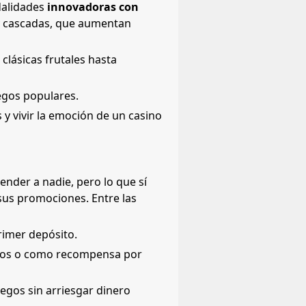
odalidades
innovadoras con
 y cascadas, que aumentan
lásicas frutales hasta
uegos populares.
 y vivir la emoción de un casino
nder a nadie, pero lo que sí
 sus promociones. Entre las
rimer depósito.
juegos o como recompensa por
egos sin arriesgar dinero