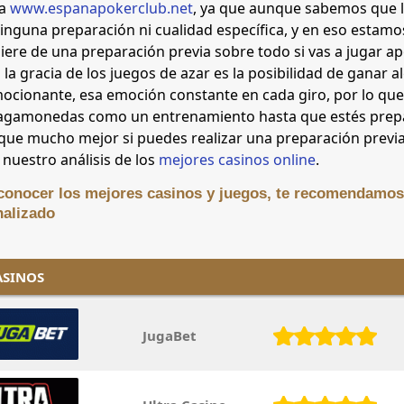
ía
www.espanapokerclub.net
, ya que aunque sabemos que 
inguna preparación ni cualidad específica, y en eso estamo
iere de una preparación previa sobre todo si vas a jugar ap
o la gracia de los juegos de azar es la posibilidad de ganar a
ocionante, esa emoción constante en cada giro, por lo que
tragamonedas como un entrenamiento hasta que estés prepa
o que mucho mejor si puedes realizar una preparación previ
 nuestro análisis de los
mejores casinos online
.
 conocer los mejores casinos y juegos, te recomendamos
nalizado
ASINOS
JugaBet