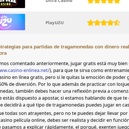
Ultra Casino
PlayUZU
trategias para partidas de tragamonedas con dinero real
ora
mos comentado anteriormente, jugar gratis está muy bien
www.casino-enlinea.net/
), para que te sirva como entrenamie
asino en línea gratis, pero si le quitas la emoción de poder 
l 50% de diversión. Por lo que además de practicar con losju
edas, también debes hacer una reflexión previa a comenzar
 estás dispuesto a apostar, si estamos hablando de que te
ue decidirá a qué tipo de tragamonedas puedes jugar en cas
 todas son atrayentes, pero no te puedes dejar llevar por lo
asino película online, debes ser realista y decidir en funci
Te pasamos a explicar rápidamente, el porqué, exenten juego