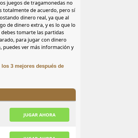
los juegos de tragamonedas no
s totalmente de acuerdo, pero sí
ostando dinero real, ya que al
lgo de dinero extra, y es lo que lo
 debes tomarte las partidas
rado, para jugar con dinero
a, puedes ver más información y
 los 3 mejores después de
JUGAR AHORA