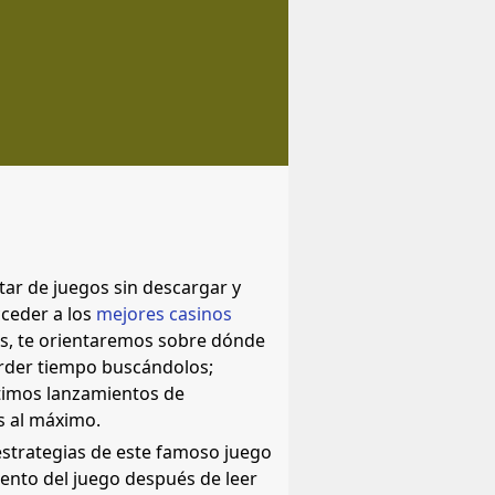
tar de juegos sin descargar y
cceder a los
mejores casinos
ás, te orientaremos sobre dónde
erder tiempo buscándolos;
ltimos lanzamientos de
s al máximo.
estrategias de este famoso juego
ento del juego después de leer